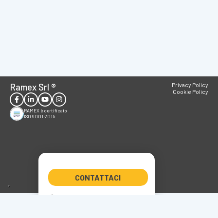
Ramex Srl
®
Privacy Policy
Cookie Policy
RAMEX è certificato
ISO 9001:2015
CONTATTACI
+39 0522 347266
ramex@ramex.it
P.IVA 01611800358