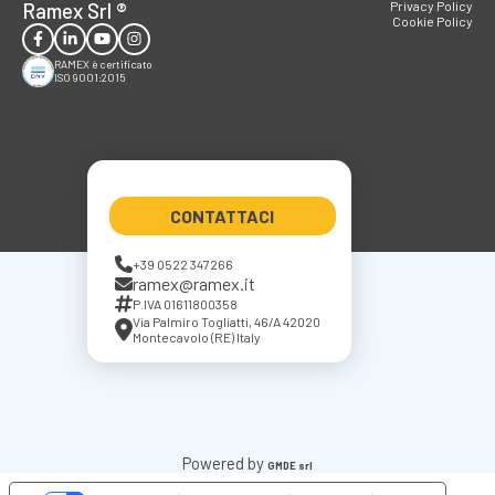
Ramex Srl
®
Privacy Policy
Cookie Policy
RAMEX è certificato
ISO 9001:2015
CONTATTACI
+39 0522 347266
ramex@ramex.it
P.IVA 01611800358
Via Palmiro Togliatti, 46/A 42020
Montecavolo (RE) Italy
Powered by
GMDE srl