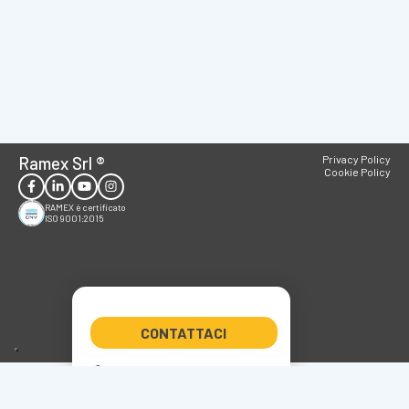
Ramex Srl
®
Privacy Policy
Cookie Policy
RAMEX è certificato
ISO 9001:2015
CONTATTACI
+39 0522 347266
ramex@ramex.it
P.IVA 01611800358