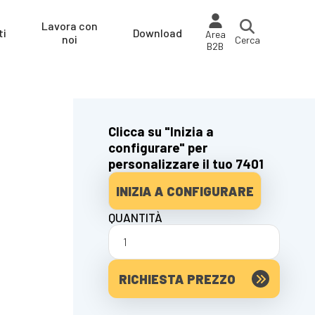
Lavora con
ti
Download
Area
noi
Cerca
B2B
Clicca su "Inizia a
configurare" per
personalizzare il tuo 7401
INIZIA A CONFIGURARE
QUANTITÀ
RICHIESTA PREZZO