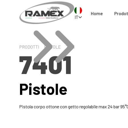
Home
Prodot
IT
PRODOTTI
PISTOLE
7401
7401
Pistole
Pistola corpo ottone con getto regolabile max 24 bar 95°C