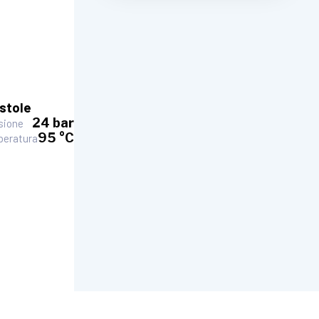
istole
24 bar
sione
95 °C
eratura