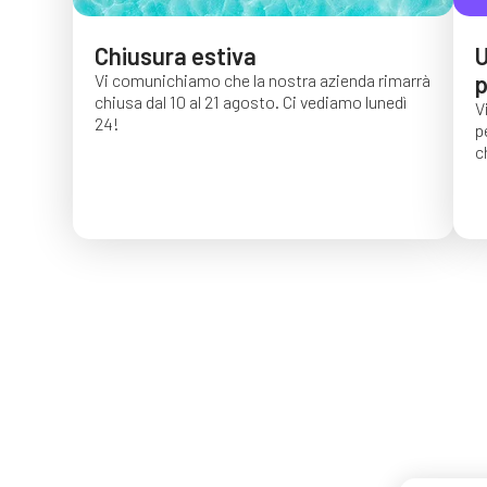
Chiusura estiva
U
Vi comunichiamo che la nostra azienda rimarrà
p
chiusa dal 10 al 21 agosto. Ci vediamo lunedì
V
24!
p
c
G
c