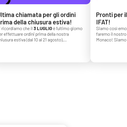
ltima chiamata per gli ordini
Pronti per i
rima della chiusura estiva!
IFAT!
i ricordiamo che il
3 LUGLIO
è l'ultimo giorno
Siamo così emoz
er effettuare ordini prima della nostra
faremo il nostro 
hiusura estiva (dal 10 al 21 agosto).
Monaco!
Siamo 
li ordini effettuati dopo tale data saranno
di una lunga seri
onfermati per settembre 2026.
auguriamo vivame
trovarci dal 4 al
C4, stand 541!