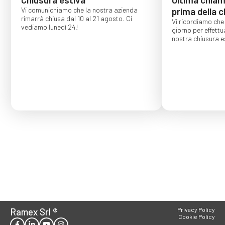
Vi comunichiamo che la nostra azienda
prima della c
rimarrà chiusa dal 10 al 21 agosto. Ci
Vi ricordiamo che 
vediamo lunedì 24!
giorno per effettu
nostra chiusura es
Gli ordini effettu
confermati per s
Ramex Srl
®
Privacy Policy
Cookie Policy