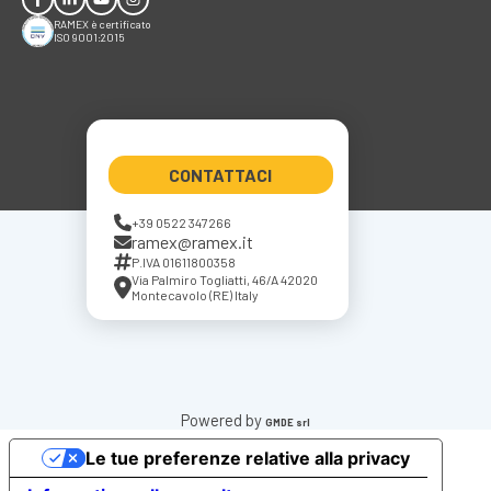
RAMEX è certificato
ISO 9001:2015
CONTATTACI
+39 0522 347266
ramex@ramex.it
P.IVA 01611800358
Via Palmiro Togliatti, 46/A 42020
Montecavolo (RE) Italy
Powered by
GMDE srl
Le tue preferenze relative alla privacy