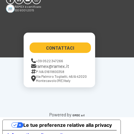
RAMEX è certificato
ISO 9001:2015
CONTATTACI
+39 0522 347266
ramex@ramex.it
P.IVA 01611800358
Via Palmiro Togliatti, 46/A 42020
Montecavolo (RE) Italy
Powered by
GMDE srl
Le tue preferenze relative alla privacy