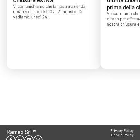
Vi comunichiamo che la nostra azienda
prima della c
rimarrà chiusa dal 10 al 21 agosto. Ci
Vi ricordiamo che 
vediamo lunedì 24!
giorno per effettu
nostra chiusura es
Gli ordini effettu
confermati per s
Ramex Srl
®
Privacy Policy
Cookie Policy