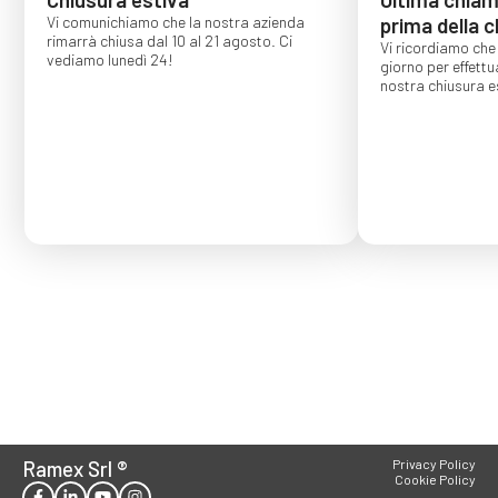
Vi comunichiamo che la nostra azienda
prima della c
rimarrà chiusa dal 10 al 21 agosto. Ci
Vi ricordiamo che 
vediamo lunedì 24!
giorno per effettu
nostra chiusura es
Gli ordini effettu
confermati per s
Ramex Srl
®
Privacy Policy
Cookie Policy