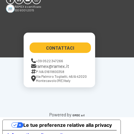
RAMEX è certificato
ISO 9001:2015
CONTATTACI
+39 0522 347266
ramex@ramex.it
P.IVA 01611800358
Via Palmiro Togliatti, 46/A 42020
Montecavolo (RE) Italy
Powered by
GMDE srl
Le tue preferenze relative alla privacy