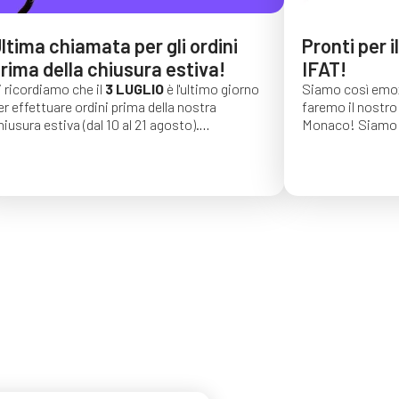
ltima chiamata per gli ordini
Pronti per i
rima della chiusura estiva!
IFAT!
i ricordiamo che il
3 LUGLIO
è l'ultimo giorno
Siamo così emoz
er effettuare ordini prima della nostra
faremo il nostro 
hiusura estiva (dal 10 al 21 agosto).
Monaco!
Siamo 
li ordini effettuati dopo tale data saranno
di una lunga seri
onfermati per settembre 2026.
auguriamo vivame
trovarci dal 4 al
C4, stand 541!