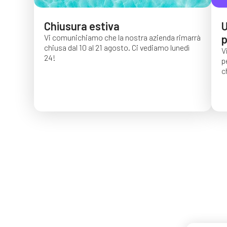
Chiusura estiva
U
Vi comunichiamo che la nostra azienda rimarrà
p
chiusa dal 10 al 21 agosto. Ci vediamo lunedì
V
24!
p
c
G
c