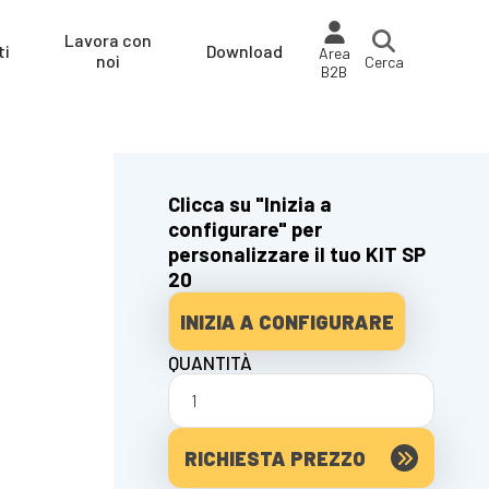
Lavora con
ti
Download
Area
noi
Cerca
B2B
Clicca su "Inizia a
configurare" per
personalizzare il tuo KIT SP
20
INIZIA A CONFIGURARE
QUANTITÀ
RICHIESTA PREZZO