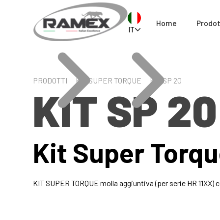
Home
Prodot
IT
PRODOTTI
KIT SUPER TORQUE
KIT SP 20
KIT SP 20
Kit Super Torq
KIT SUPER TORQUE molla aggiuntiva (per serie HR 11XX) c