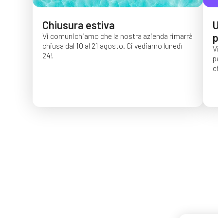
Chiusura estiva
U
Vi comunichiamo che la nostra azienda rimarrà
p
chiusa dal 10 al 21 agosto. Ci vediamo lunedì
V
24!
p
c
G
c