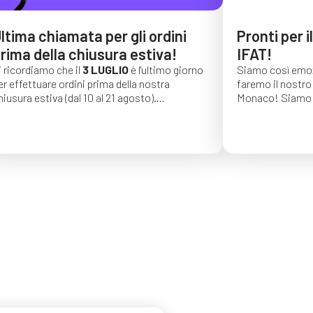
ltima chiamata per gli ordini
Pronti per i
rima della chiusura estiva!
IFAT!
i ricordiamo che il
3 LUGLIO
è l'ultimo giorno
Siamo così emoz
er effettuare ordini prima della nostra
faremo il nostro 
hiusura estiva (dal 10 al 21 agosto).
Monaco!
Siamo 
li ordini effettuati dopo tale data saranno
di una lunga seri
onfermati per settembre 2026.
auguriamo vivame
trovarci dal 4 al
C4, stand 541!