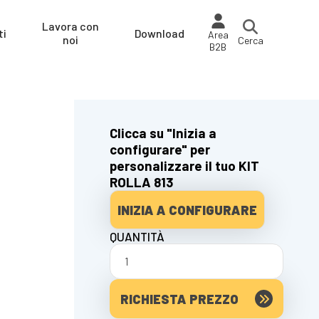
Lavora con
ti
Download
Area
noi
Cerca
B2B
Clicca su "Inizia a
configurare" per
personalizzare il tuo KIT
ROLLA 813
INIZIA A CONFIGURARE
QUANTITÀ
RICHIESTA PREZZO