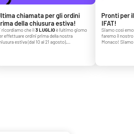
ltima chiamata per gli ordini
Pronti per i
rima della chiusura estiva!
IFAT!
i ricordiamo che il
3 LUGLIO
è l'ultimo giorno
Siamo così emoz
er effettuare ordini prima della nostra
faremo il nostro 
hiusura estiva (dal 10 al 21 agosto).
Monaco!
Siamo 
li ordini effettuati dopo tale data saranno
di una lunga seri
onfermati per settembre 2026.
auguriamo vivame
trovarci dal 4 al
C4, stand 541!