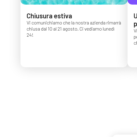
Chiusura estiva
U
Vi comunichiamo che la nostra azienda rimarrà
p
chiusa dal 10 al 21 agosto. Ci vediamo lunedì
V
24!
p
c
G
c