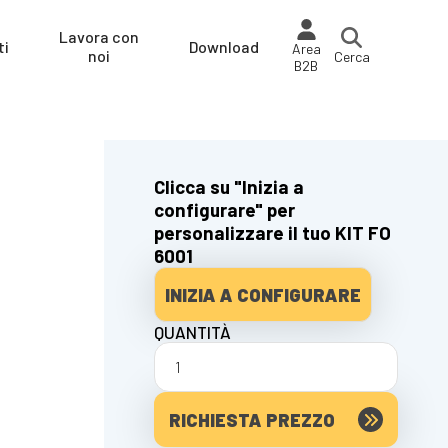
Lavora con
ti
Download
Area
noi
Cerca
B2B
Clicca su "Inizia a
configurare" per
personalizzare il tuo KIT FO
6001
INIZIA A CONFIGURARE
QUANTITÀ
RICHIESTA PREZZO