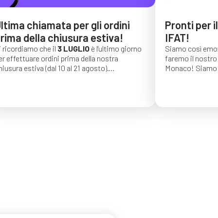
ltima chiamata per gli ordini
Pronti per i
rima della chiusura estiva!
IFAT!
i ricordiamo che il
3 LUGLIO
è l'ultimo giorno
Siamo così emoz
er effettuare ordini prima della nostra
faremo il nostro 
hiusura estiva (dal 10 al 21 agosto).
Monaco!
Siamo 
li ordini effettuati dopo tale data saranno
di una lunga seri
onfermati per settembre 2026.
auguriamo vivame
trovarci dal 4 al
C4, stand 541!