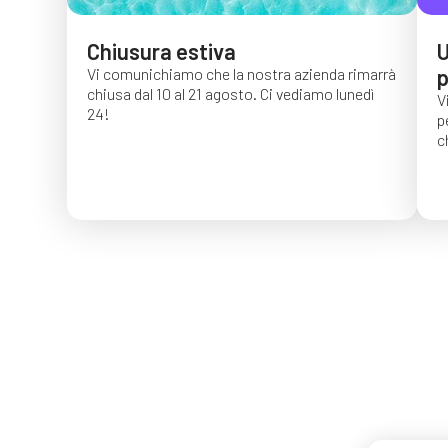
Chiusura estiva
U
Vi comunichiamo che la nostra azienda rimarrà
p
chiusa dal 10 al 21 agosto. Ci vediamo lunedì
V
24!
p
c
G
c