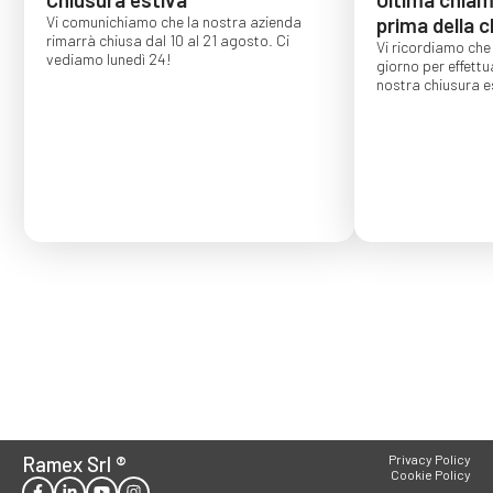
Vi comunichiamo che la nostra azienda
prima della c
rimarrà chiusa dal 10 al 21 agosto. Ci
Vi ricordiamo che 
vediamo lunedì 24!
giorno per effettu
nostra chiusura es
Gli ordini effettu
confermati per s
Ramex Srl
®
Privacy Policy
Cookie Policy