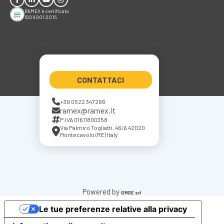
RAMEX è certificato
ISO 9001:2015
CONTATTACI
+39 0522 347266
ramex@ramex.it
P.IVA 01611800358
Via Palmiro Togliatti, 46/A 42020
Montecavolo (RE) Italy
Powered by
GMDE srl
Le tue preferenze relative alla privacy