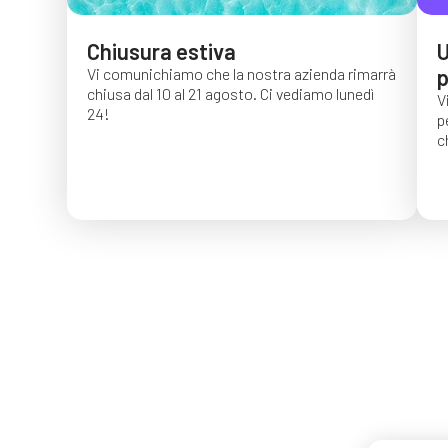
Chiusura estiva
U
Vi comunichiamo che la nostra azienda rimarrà
p
chiusa dal 10 al 21 agosto. Ci vediamo lunedì
V
24!
p
c
G
c