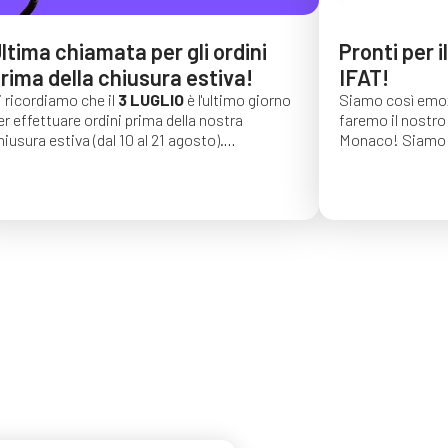
ltima chiamata per gli ordini
Pronti per i
rima della chiusura estiva!
IFAT!
i ricordiamo che il
3 LUGLIO
è l'ultimo giorno
Siamo così emoz
er effettuare ordini prima della nostra
faremo il nostro 
hiusura estiva (dal 10 al 21 agosto).
Monaco!
Siamo 
li ordini effettuati dopo tale data saranno
di una lunga seri
onfermati per settembre 2026.
auguriamo vivame
trovarci dal 4 al
C4, stand 541!