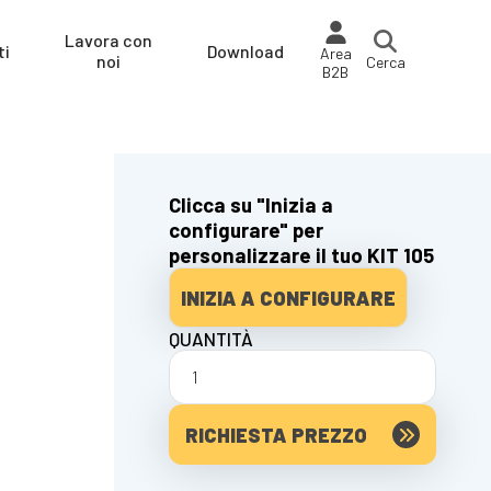
Lavora con
ti
Download
Area
noi
Cerca
B2B
Clicca su "Inizia a
configurare" per
personalizzare il tuo KIT 105
INIZIA A CONFIGURARE
QUANTITÀ
RICHIESTA PREZZO