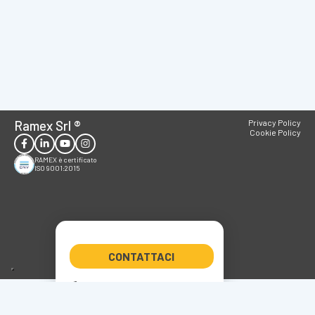
Ramex Srl
®
Privacy Policy
Cookie Policy
RAMEX è certificato
ISO 9001:2015
CONTATTACI
+39 0522 347266
ramex@ramex.it
P.IVA 01611800358