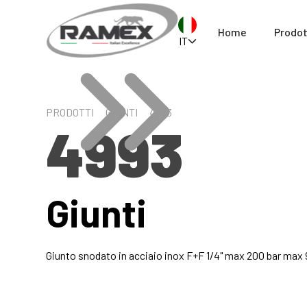
Home
Prodot
IT
PRODOTTI
GIUNTI
4993
4993
Giunti
Giunto snodato in acciaio inox F+F 1/4" max 200 bar max