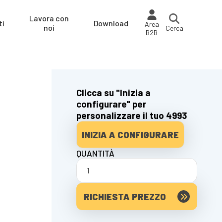
Lavora con
ti
Download
Area
noi
Cerca
B2B
Clicca su "Inizia a
configurare" per
personalizzare il tuo 4993
INIZIA A CONFIGURARE
QUANTITÀ
RICHIESTA PREZZO