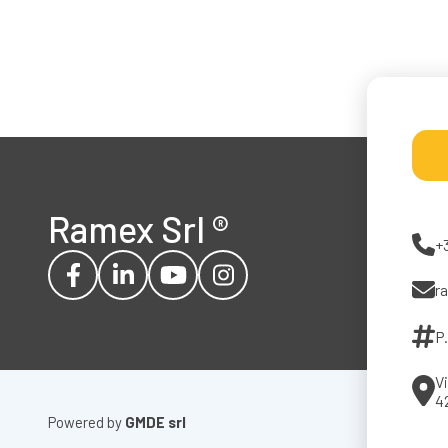
Ramex Srl
®
+
r
P
Vi
4
Powered by
GMDE srl