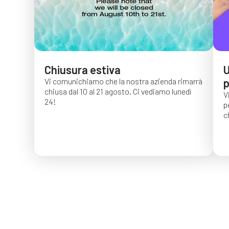
Chiusura estiva
U
Vi comunichiamo che la nostra azienda rimarrà
p
chiusa dal 10 al 21 agosto. Ci vediamo lunedì
V
24!
p
c
G
c