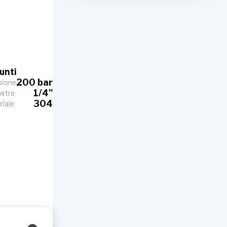
unti
200 bar
sione
1/4"
etro
304
riale