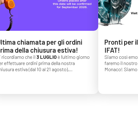
ltima chiamata per gli ordini
Pronti per i
rima della chiusura estiva!
IFAT!
i ricordiamo che il
3 LUGLIO
è l'ultimo giorno
Siamo così emoz
er effettuare ordini prima della nostra
faremo il nostro 
hiusura estiva (dal 10 al 21 agosto).
Monaco!
Siamo 
li ordini effettuati dopo tale data saranno
di una lunga seri
onfermati per settembre 2026.
auguriamo vivame
trovarci dal 4 al
C4, stand 541!