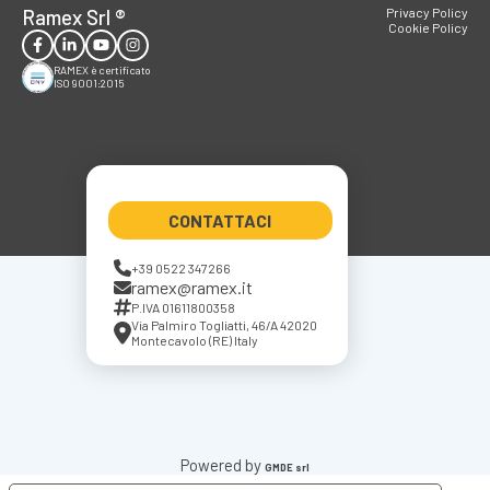
Ramex Srl
®
Privacy Policy
Cookie Policy
RAMEX è certificato
ISO 9001:2015
CONTATTACI
+39 0522 347266
ramex@ramex.it
P.IVA 01611800358
Via Palmiro Togliatti, 46/A 42020
Montecavolo (RE) Italy
Powered by
GMDE srl