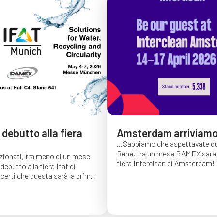
l debutto alla fiera
Amsterdam arriviamo
...Sappiamo che aspettavate qu
Bene, tra un mese RAMEX sarà d
ionati, tra meno di un mese
fiera Interclean di Amsterdam!
debutto alla fiera Ifat di
aprile ci troverete allo stand 5.
certi che questa sarà la prima
incontrarci, scambiarci idee e 
e di esperienze Ifat e ci
l'affidabilità e la qualità dei nos
nte che tutti voi veniate a
per la pulizia industriale.
Che tu 
 7 maggio presso il Padiglione
lavorando con i nostri prodotti 