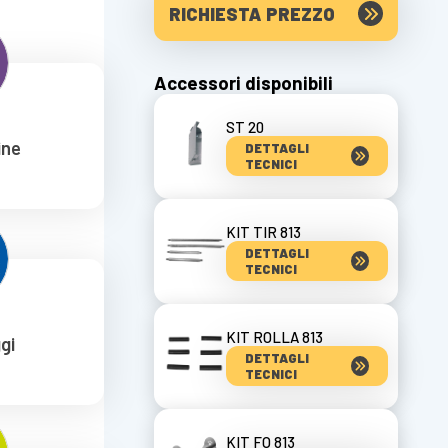
RICHIESTA PREZZO
Accessori disponibili
ST 20
ine
DETTAGLI
TECNICI
KIT TIR 813
DETTAGLI
TECNICI
KIT ROLLA 813
gi
DETTAGLI
TECNICI
KIT FO 813