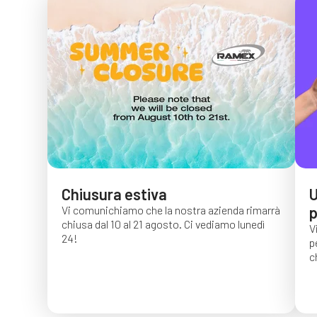
Chiusura estiva
U
Vi comunichiamo che la nostra azienda rimarrà
p
chiusa dal 10 al 21 agosto. Ci vediamo lunedì
V
24!
p
c
G
c