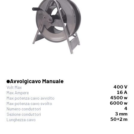
Avvolgicavo Manuale
400 V
Volt Max
16 A
Max Ampere
4500 w
Max potenza cavo avvolto
6000 w
Max potenza cavo svolto
4
Numero conduttori
3 mm
Sezione conduttori
50+2 m
Lunghezza cavo