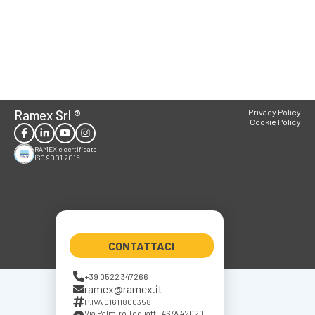
Ramex Srl
®
Privacy Policy
Cookie Policy
RAMEX è certificato
ISO 9001:2015
CONTATTACI
+39 0522 347266
ramex@ramex.it
P.IVA 01611800358
Via Palmiro Togliatti, 46/A 42020