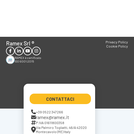
Ramex Srl
®
Privacy Policy
Cookie Policy
RAMEX è certificato
ISO 9001:2015
CONTATTACI
+39 0522 347266
ramex@ramex.it
P.IVA 01611800358
Via Palmiro Togliatti, 46/A 42020
Montecavolo (RE) Italy