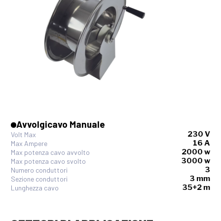
Avvolgicavo Manuale
230 V
Volt Max
16 A
Max Ampere
2000 w
Max potenza cavo avvolto
3000 w
Max potenza cavo svolto
3
Numero conduttori
3 mm
Sezione conduttori
35+2 m
Lunghezza cavo