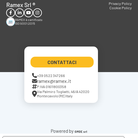
Ramex Srl
®
Privacy Policy
Cookie Policy
RAMEX è certificato
ISO 9001:2015
CONTATTACI
+39 0522 347266
ramex@ramex.it
P.IVA 01611800358
Via Palmiro Togliatti, 46/A 42020
Montecavolo (RE) Italy
Powered by
GMDE srl