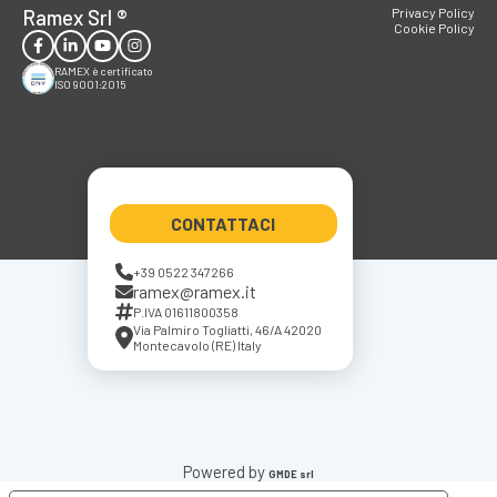
Ramex Srl
®
Privacy Policy
Cookie Policy
RAMEX è certificato
ISO 9001:2015
CONTATTACI
+39 0522 347266
ramex@ramex.it
P.IVA 01611800358
Via Palmiro Togliatti, 46/A 42020
Montecavolo (RE) Italy
Powered by
GMDE srl