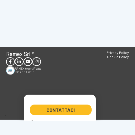
Ramex Srl
®
Privacy Policy
Cookie Policy
RAMEX è certificato
ISO 9001:2015
CONTATTACI
+39 0522 347266
ramex@ramex.it
P.IVA 01611800358