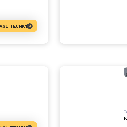
AGLI TECNICI
C
K