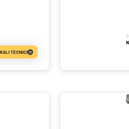
C
K
AGLI TECNICI